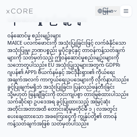
မြန်မာ
ဝန်ဆောင်မှု စည်းမျဉ်းများ
ဝန်ဆောင်မှု စည်းမျဉ်းများ
MAICE ပလက်ဖောင်းကို အသုံးပြုခြင်းဖြင့် လက်ခံနိုင်သော
အသုံးပြုမှု၊ ဉာဏပစ္စည်း မူပိုင်ခွင့်နှင့် တာဝန်ကန့်သတ်ချက်
များကို သတ်မှတ်သည့် ဤဝန်ဆောင်မှုစည်းမျဉ်းများကို
သဘောတူပါသည်။ EU အသုံးပြုသူများအတွက် GDPR၊
ဂျပန်၏ APPI၊ ဗီယက်နမ်နှင့် အင်ဒိုနီးရှား၏ ကိုယ်ရေး
အချက်အလက် ကာကွယ်ရေးဥပဒေများကို လိုက်နာပါသည်။
ခွင့်ပြုချက်မရှိဘဲ အသုံးပြုခြင်း၊ ပြန်လည်ဖန်တီးခြင်း
သို့မဟုတ် ဖြန့်ချိခြင်းကို တင်းကျပ်စွာ တားမြစ်ထားပါသည်။
သက်ဆိုင်ရာ ဥပဒေအရ ခွင့်ပြုထားသည့် အမြင့်ဆုံး
အတိုင်းအတာအထိ တောင်းဆိုမှုမတိုင်မီ ၁၂ လအတွင်း
ပေးချေထားသော အခကြေးငွေကို ကျွန်ုပ်တို့၏ တာဝန်
ကန့်သတ်ချက်အဖြစ် သတ်မှတ်ပါသည်။