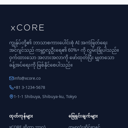
ကျွန်ုပ်တို့၏ ဘာသာစကားပေါင်းစုံ AI အကဲဖြတ်ရေး
အင်ဂျင်သည် ကမ္ဘာ့လူဦးရေ၏ 60%+ ကို လွှမ်းခြုံပါသည်။
ဝှက်ထားသော အလားအလာကို ဖော်ထုတ်ပြီး မျှတသော
ခန့်အပ်ရေးကို ဖြစ်နိုင်စေပါသည်။
info@xcore.co
+81 3-1234-5678
1-1-1 Shibuya, Shibuya-ku, Tokyo
ထုတ်ကုန်များ
ဖြေရှင်းချက်များ
xCORE ဆိုတာ ဘာလဲ
ကမ္ဘာလုံးဆိုင်ရာနှင့်