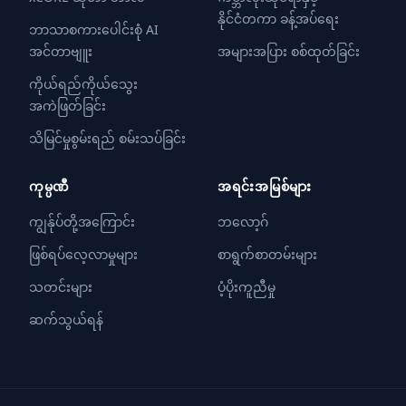
နိုင်ငံတကာ ခန့်အပ်ရေး
ဘာသာစကားပေါင်းစုံ AI
အင်တာဗျူး
အများအပြား စစ်ထုတ်ခြင်း
ကိုယ်ရည်ကိုယ်သွေး
အကဲဖြတ်ခြင်း
သိမြင်မှုစွမ်းရည် စမ်းသပ်ခြင်း
ကုမ္ပဏီ
အရင်းအမြစ်များ
ကျွန်ုပ်တို့အကြောင်း
ဘလော့ဂ်
ဖြစ်ရပ်လေ့လာမှုများ
စာရွက်စာတမ်းများ
သတင်းများ
ပံ့ပိုးကူညီမှု
ဆက်သွယ်ရန်