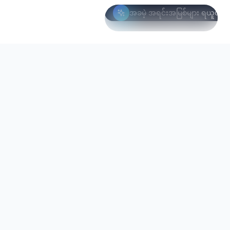
အခမဲ့ အရင်းအမြစ်များ ရယူပါ
ကန့်သတ် ကမ်းလှမ်းချက်
ဤလတွင် အခမဲ့
23 / 100 ကျန်ရှိ
ကျွန်ုပ်တို့၏ ဘာသာစကားပေါင်းစုံ AI အကဲဖြတ်ရေး
နေရာများ
သည်
အင်ဂျင်သည် ကမ္ဘာ့လူဦးရေ၏ 60%+ ကို လွှမ်းခြုံပါသည်။
ဝှက်ထားသော အလားအလာကို ဖော်ထုတ်ပြီး မျှတသော
ခန့်အပ်ရေးကို ဖြစ်နိုင်စေပါသည်။
အခမဲ့ ရယူပါ
info@xcore.co
+81 3-1234-5678
1-1-1 Shibuya, Shibuya-ku, Tokyo