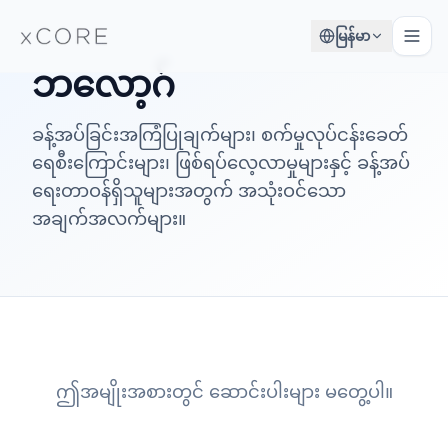
မြန်မာ
ဘလော့ဂ်
ခန့်အပ်ခြင်းအကြံပြုချက်များ၊ စက်မှုလုပ်ငန်းခေတ်
ရေစီးကြောင်းများ၊ ဖြစ်ရပ်လေ့လာမှုများနှင့် ခန့်အပ်
ရေးတာဝန်ရှိသူများအတွက် အသုံးဝင်သော
အချက်အလက်များ။
ဤအမျိုးအစားတွင် ဆောင်းပါးများ မတွေ့ပါ။