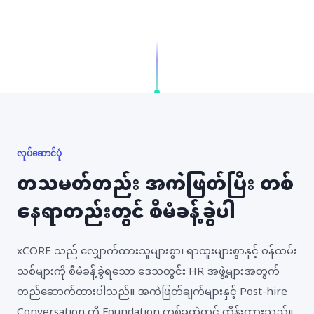
လုပ်ဆောင်ပုံ
တသမတ်တည်း အကဲဖြတ်ပြီး တစ်
နေရာတည်းတွင် စီမံခန့်ခွဲပါ
xCORE သည် လျှောက်ထားသူများစွာ၊ ရာထူးများစွာနှင့် ဝန်ထမ်း
သစ်များကို စီမံခန့်ခွဲရသော ဒေသတွင်း HR အဖွဲ့များအတွက်
တည်ဆောက်ထားပါသည်။ အကဲဖြတ်ချက်များနှင့် Post-hire
Conversation ကို Foundation တစ်ခုထဲတွင် ထိန်းထားသည်။