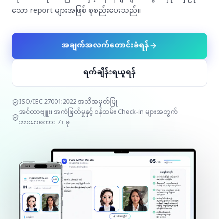
သော report များအဖြစ် စုစည်းပေးသည်။
မြန်မာ
အချက်အလက်တောင်းခံရန်
ရက်ချိန်းရယူရန်
ISO/IEC 27001:2022 အသိအမှတ်ပြု
အင်တာဗျူး၊ အကဲဖြတ်မှုနှင့် ဝန်ထမ်း Check-in များအတွက်
ဘာသာစကား 7+ ခု