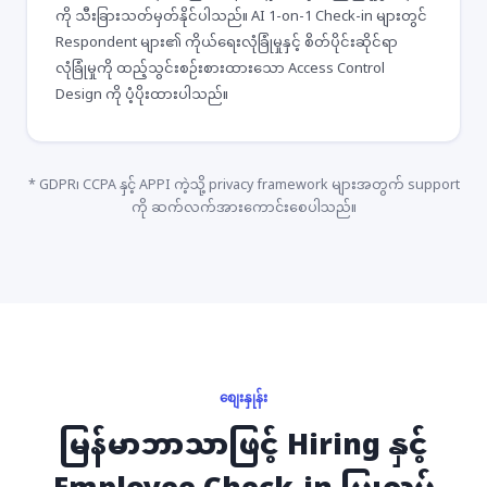
ကို သီးခြားသတ်မှတ်နိုင်ပါသည်။ AI 1-on-1 Check-in များတွင်
Respondent များ၏ ကိုယ်ရေးလုံခြုံမှုနှင့် စိတ်ပိုင်းဆိုင်ရာ
လုံခြုံမှုကို ထည့်သွင်းစဉ်းစားထားသော Access Control
Design ကို ပံ့ပိုးထားပါသည်။
* GDPR၊ CCPA နှင့် APPI ကဲ့သို့ privacy framework များအတွက် support
ကို ဆက်လက်အားကောင်းစေပါသည်။
စျေးနှုန်း
မြန်မာဘာသာဖြင့် Hiring နှင့်