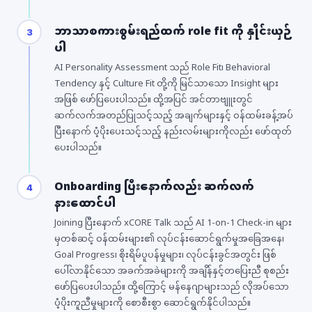
ဘာသာစကားစွမ်းရည်ထက် role fit ကို နှိုင်းယှဉ်
3
ပါ
AI Personality Assessment သည် Role Fit၊ Behavioral
Tendency နှင့် Culture Fit တို့ကို မြင်သာသော Insight များ
အဖြစ် ဖော်ပြပေးပါသည်။ ထို့အပြင် အင်တာဗျူးတွင်
ဆက်လက်အတည်ပြုသင့်သည့် အချက်များနှင့် ဝန်ထမ်းခန့်အပ်
ပြီးနောက် ပံ့ပိုးပေးသင့်သည့် နည်းလမ်းများကိုလည်း ဖော်ထုတ်
ပေးပါသည်။
Onboarding ပြီးနောက်လည်း ဆက်လက်
4
နားထောင်ပါ
Joining ပြီးနောက် xCORE Talk သည် AI 1-on-1 Check-in များ
မှတစ်ဆင့် ဝန်ထမ်းများ၏ လုပ်ငန်းဆောင်ရွက်မှုအခြေအနေ၊
Goal Progress၊ စိုးရိမ်ပူပန်မှုများ၊ လုပ်ငန်းခွင်အတွင်း ဖြစ်
ပေါ်လာနိုင်သော အခက်အခဲများကို အချိန်နှင့်တပြေးညီ စုစည်း
ဖော်ပြပေးပါသည်။ ထို့ကြောင့် မန်နေဂျာများသည် လိုအပ်သော
ပံ့ပိုးကူညီမှုများကို စောစီးစွာ ဆောင်ရွက်နိုင်ပါသည်။