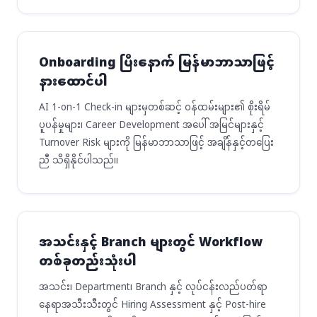
Onboarding ပြီးနောက် မြန်မာဘာသာဖြင့်
နားထောင်ပါ
AI 1-on-1 Check-in များမှတစ်ဆင့် ဝန်ထမ်းများ၏ စိုးရိမ်
ပူပန်မှုများ၊ Career Development အပေါ် အမြင်များနှင့်
Turnover Risk များကို မြန်မာဘာသာဖြင့် အချိန်နှင့်တပြေး
ညီ သိရှိနိုင်ပါသည်။
အသင်းနှင့် Branch များတွင် Workflow
တစ်ခုတည်းသုံးပါ
အသင်း၊ Department၊ Branch နှင့် လုပ်ငန်းလည်ပတ်ရာ
နေရာအသီးသီးတွင် Hiring Assessment နှင့် Post-hire