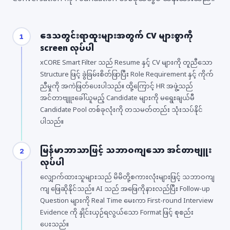
ဒေသတွင်းရာထူးများအတွက် CV များစွာကို
1
screen လုပ်ပါ
xCORE Smart Filter သည် Resume နှင့် CV များကို တူညီသော
Structure ဖြင့် ခွဲခြမ်းစိတ်ဖြာပြီး Role Requirement နှင့် ကိုက်
ညီမှုကို အကဲဖြတ်ပေးပါသည်။ ထို့ကြောင့် HR အဖွဲ့သည်
အင်တာဗျူးခေါ်ယူမည့် Candidate များကို မရွေးချယ်မီ
Candidate Pool တစ်ခုလုံးကို တသမတ်တည်း သုံးသပ်နိုင်
ပါသည်။
မြန်မာဘာသာဖြင့် သဘာဝကျသော အင်တာဗျူး
2
လုပ်ပါ
လျှောက်ထားသူများသည် မိမိတို့စကားလုံးများဖြင့် သဘာဝကျ
ကျ ဖြေဆိုနိုင်သည်။ AI သည် အဖြေကိုနားလည်ပြီး Follow-up
Question များကို Real Time မေးကာ First-round Interview
Evidence ကို နှိုင်းယှဉ်ရလွယ်သော Format ဖြင့် စုစည်း
ပေးသည်။