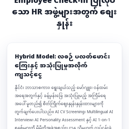
Employee Check-in ပြုလုပ်
သော HR အဖွဲ့များအတွက် စျေး
နှုန်း
Hybrid Model: လစဉ် ပလတ်ဖောင်း
ကြေးနှင့် အသုံးပြုမှုအလိုက်
ကျသင့်ငွေ
နိုင်ငံ၊ ဘာသာစကား၊ ရွေးချယ်သည့် မော်ဂျူး၊ ဝန်ထမ်း
အရေအတွက်နှင့် ခန့်မှန်းခြေ အသုံးပြုမည့် အကြိမ်ရေ
အပေါ် မူတည်၍ စိတ်ကြိုက်ဈေးနှုန်းနှုန်းထားများကို
တွက်ချက်ပေးပါသည်။ AI CV Screening၊ Multilingual AI
Interview၊ AI Personality Assessment နှင့် AI 1-on-1
စနစ်များကို မိမိတို့အဖွဲ့အစည်း၊ ဌာန သို့မဟုတ် လုပ်ငန်းခွဲ