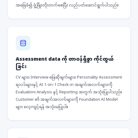
အခြေခံ၍ ဖွံ့ဖြိုးတိုးတက်စေပြီး လည်ပတ်ဆောင်ရွက်ပါသည်။
Assessment data ကို တာဝန်ရှိစွာ ကိုင်တွယ်
ခြင်း
CV များ၊ Interview ဖြေဆိုချက်များ၊ Personality Assessment
ရလဒ်များနှင့် AI 1-on-1 Check-in အချက်အလက်များကို
Evaluation၊ Analysis နှင့် Reporting အတွက် အသုံးပြုပါသည်။
Customer ၏ အချက်အလက်များကို Foundation AI Model
များ လေ့ကျင့်ရန် အသုံးမပြုပါ။