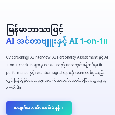
မြန်မာဘာသာဖြင့်
AI အင်တာဗျူးနှင့် AI 1-on-1။
CV screening၊ AI interview၊ AI Personality Assessment နှင့် AI
1-on-1 check-in များမှ xCORE သည် ဒေသတွင်းခန့်အပ်မှု၊ fit၊
performance နှင့် retention signal များကို team တစ်ခုတည်း
တွင် ကြည့်နိုင်စေသည်။ အချက်အလက်တောင်းခံပြီး ဆွေးနွေးမှု
စတင်ပါ။
အချက်အလက်တောင်းခံရန်