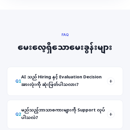
FAQ
မေးလေ့ရှိသောမေးခွန်းများ
AI သည် Hiring နှင့် Evaluation Decision
Q
1
အားလုံးကို ဆုံးဖြတ်ပါသလား?
မည်သည့်ဘာသာစကားများကို Support လုပ်
Q
2
ပါသလဲ?