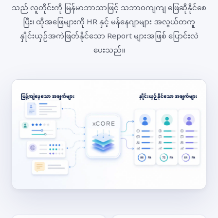
သည် လူတိုင်းကို မြန်မာဘာသာဖြင့် သဘာဝကျကျ ဖြေဆိုနိုင်စေ
ပြီး၊ ထိုအဖြေများကို HR နှင့် မန်နေဂျာများ အလွယ်တကူ
နှိုင်းယှဉ်အကဲဖြတ်နိုင်သော Report များအဖြစ် ပြောင်းလဲ
ပေးသည်။