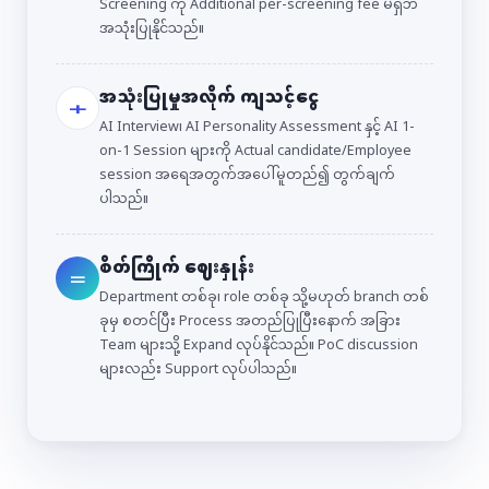
Screening ကို Additional per-screening fee မရှိဘဲ
အသုံးပြုနိုင်သည်။
အသုံးပြုမှုအလိုက် ကျသင့်ငွေ
＋
AI Interview၊ AI Personality Assessment နှင့် AI 1-
on-1 Session များကို Actual candidate/Employee
session အရေအတွက်အပေါ်မူတည်၍ တွက်ချက်
ပါသည်။
စိတ်ကြိုက် ဈေးနှုန်း
＝
Department တစ်ခု၊ role တစ်ခု သို့မဟုတ် branch တစ်
ခုမှ စတင်ပြီး Process အတည်ပြုပြီးနောက် အခြား
Team များသို့ Expand လုပ်နိုင်သည်။ PoC discussion
များလည်း Support လုပ်ပါသည်။