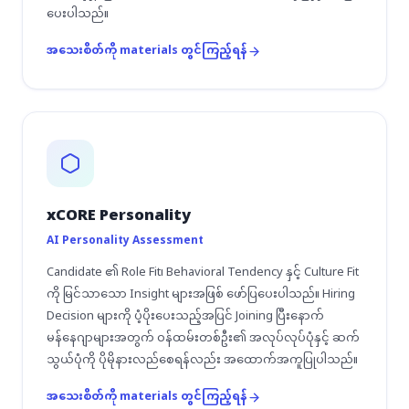
ပေးပါသည်။
အသေးစိတ်ကို materials တွင်ကြည့်ရန်
xCORE Personality
AI Personality Assessment
Candidate ၏ Role Fit၊ Behavioral Tendency နှင့် Culture Fit
ကို မြင်သာသော Insight များအဖြစ် ဖော်ပြပေးပါသည်။ Hiring
Decision များကို ပံ့ပိုးပေးသည့်အပြင် Joining ပြီးနောက်
မန်နေဂျာများအတွက် ဝန်ထမ်းတစ်ဦး၏ အလုပ်လုပ်ပုံနှင့် ဆက်
သွယ်ပုံကို ပိုမိုနားလည်စေရန်လည်း အထောက်အကူပြုပါသည်။
အသေးစိတ်ကို materials တွင်ကြည့်ရန်