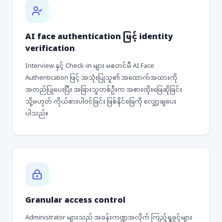
AI face authentication ဖြင့် identity
verification
Interview နှင့် Check-in များ မစတင်မီ AI Face
Authentication ဖြင့် အသုံးပြုသူ၏ အထောက်အထားကို
အတည်ပြုပေးပြီး အခြားသူတစ်ဦးက အစားထိုးဖြေဆိုခြင်း
သို့မဟုတ် ကိုယ်စားပါဝင်ခြင်း ဖြစ်နိုင်ခြေကို လျှော့ချပေး
ပါသည်။
Granular access control
Administrator များသည် အခန်းကဏ္ဍအလိုက် ကြည့်ရှုခွင့်များ