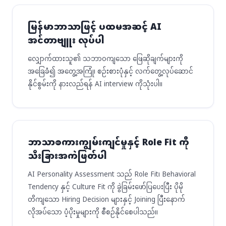
မြန်မာဘာသာဖြင့် ပထမအဆင့် AI
အင်တာဗျူး လုပ်ပါ
လျှောက်ထားသူ၏ သဘာဝကျသော ဖြေဆိုချက်များကို
အခြေခံ၍ အတွေ့အကြုံ၊ စဉ်းစားပုံနှင့် လက်တွေ့လုပ်ဆောင်
နိုင်စွမ်းကို နားလည်ရန် AI interview ကိုသုံးပါ။
ဘာသာစကားကျွမ်းကျင်မှုနှင့် Role Fit ကို
သီးခြားအကဲဖြတ်ပါ
AI Personality Assessment သည် Role Fit၊ Behavioral
Tendency နှင့် Culture Fit ကို ခွဲခြမ်းဖော်ပြပေးပြီး ပိုမို
တိကျသော Hiring Decision များနှင့် Joining ပြီးနောက်
လိုအပ်သော ပံ့ပိုးမှုများကို စီစဉ်နိုင်စေပါသည်။