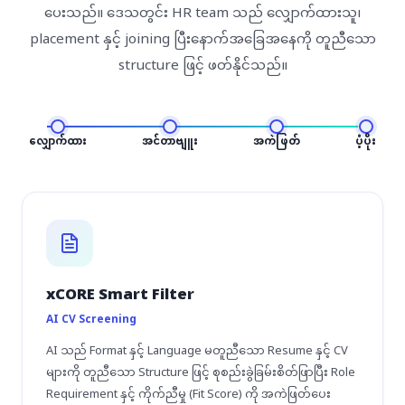
ပေးသည်။ ဒေသတွင်း HR team သည် လျှောက်ထားသူ၊
placement နှင့် joining ပြီးနောက်အခြေအနေကို တူညီသော
structure ဖြင့် ဖတ်နိုင်သည်။
လျှောက်ထား
အင်တာဗျူး
အကဲဖြတ်
ပံ့ပိုး
xCORE Smart Filter
AI CV Screening
AI သည် Format နှင့် Language မတူညီသော Resume နှင့် CV
များကို တူညီသော Structure ဖြင့် စုစည်းခွဲခြမ်းစိတ်ဖြာပြီး Role
Requirement နှင့် ကိုက်ညီမှု (Fit Score) ကို အကဲဖြတ်ပေး