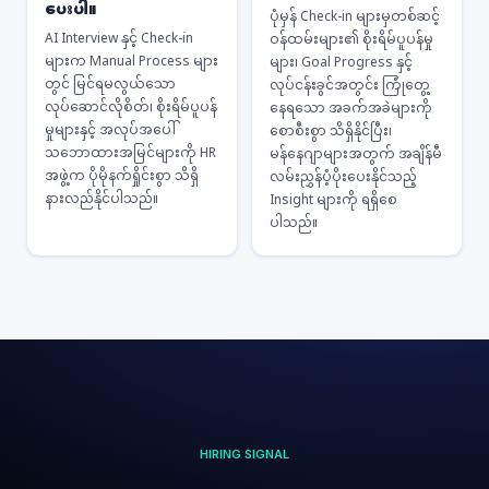
ပေးပါ။
ပုံမှန် Check-in များမှတစ်ဆင့်
AI Interview နှင့် Check-in
ဝန်ထမ်းများ၏ စိုးရိမ်ပူပန်မှု
များက Manual Process များ
များ၊ Goal Progress နှင့်
တွင် မြင်ရမလွယ်သော
လုပ်ငန်းခွင်အတွင်း ကြုံတွေ့
လုပ်ဆောင်လိုစိတ်၊ စိုးရိမ်ပူပန်
နေရသော အခက်အခဲများကို
မှုများနှင့် အလုပ်အပေါ်
စောစီးစွာ သိရှိနိုင်ပြီး၊
သဘောထားအမြင်များကို HR
မန်နေဂျာများအတွက် အချိန်မီ
အဖွဲ့က ပိုမိုနက်ရှိုင်းစွာ သိရှိ
လမ်းညွှန်ပံ့ပိုးပေးနိုင်သည့်
နားလည်နိုင်ပါသည်။
Insight များကို ရရှိစေ
ပါသည်။
HIRING SIGNAL