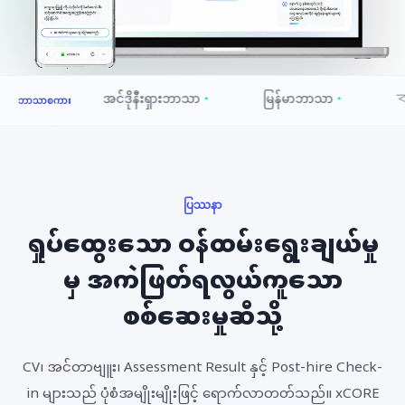
အင်ဒိုနီးရှားဘာသာ
မြန်မာဘာသာ
বাংলা
ဘာသာစကား
ပြဿနာ
ရှုပ်ထွေးသော ဝန်ထမ်းရွေးချယ်မှု
မှ အကဲဖြတ်ရလွယ်ကူသော
စစ်ဆေးမှုဆီသို့
CV၊ အင်တာဗျူး၊ Assessment Result နှင့် Post-hire Check-
in များသည် ပုံစံအမျိုးမျိုးဖြင့် ရောက်လာတတ်သည်။ xCORE