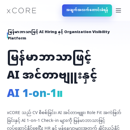
အချက်အလက်တောင်းခံရန်
ဝန်ဆောင်မှုများ
SERVICES
မြန်မာဘာသာဖြင့် AI Hiring နှင့် Organization Visibility
ထုတ်ကုန်နှင့် လုပ်ဆောင်ချက်
Platform
FEATURES
များ
မြန်မာဘာသာဖြင့်
ပံ့ပိုးထားသော ဘာသာစကား
AI အင်တာဗျူးနှင့်
LANGUAGES
များ
AI 1-on-1။
လုံခြုံရေး
SECURITY
xCORE သည် CV စိစစ်ခြင်း၊ AI အင်တာဗျူး၊ Role Fit အကဲဖြတ်
ဆက်သွယ်ရန်
CTA
ခြင်းနှင့် AI 1-on-1 Check-in များကို မြန်မာဘာသာဖြင့်
လုပ်ဆောင်နိုင်စေပြီး HR နှင့် မန်နေဂျာများအတွက် နှိုင်းယှဉ်နိုင်