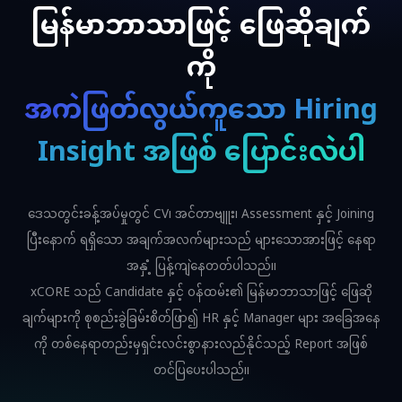
မြန်မာဘာသာဖြင့် ဖြေဆိုချက်
ကို
အကဲဖြတ်လွယ်ကူသော Hiring
Insight အဖြစ် ပြောင်းလဲပါ
ဒေသတွင်းခန့်အပ်မှုတွင် CV၊ အင်တာဗျူး၊ Assessment နှင့် Joining
ပြီးနောက် ရရှိသော အချက်အလက်များသည် များသောအားဖြင့် နေရာ
အနှံ့ ပြန့်ကျဲနေတတ်ပါသည်။
xCORE သည် Candidate နှင့် ဝန်ထမ်း၏ မြန်မာဘာသာဖြင့် ဖြေဆို
ချက်များကို စုစည်းခွဲခြမ်းစိတ်ဖြာ၍ HR နှင့် Manager များ အခြေအနေ
ကို တစ်နေရာတည်းမှရှင်းလင်းစွာနားလည်နိုင်သည့် Report အဖြစ်
တင်ပြပေးပါသည်။