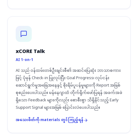
xCORE Talk
AI 1-on-1
AI သည် ဝန်ထမ်းတစ်ဦးချင်းစီ၏ အဆင်ပြေဆုံး ဘာသာစကား
ဖြင့် ပုံမှန် Check-in ပြုလုပ်ပြီး Goal Progress၊ လုပ်ငန်း
ဆောင်ရွက်မှုအခြေအနေနှင့် စိုးရိမ်ပူပန်မှုများကို Report အဖြစ်
စုစည်းပေးပါသည်။ မန်နေဂျာထံ တိုက်ရိုက်ဖော်ပြရန် အခက်အခဲ
ရှိသော Feedback များကိုလည်း စောစီးစွာ သိရှိနိုင်သည့် Early
Support Signal များအဖြစ် ပြောင်းလဲပေးပါသည်။
အသေးစိတ်ကို materials တွင်ကြည့်ရန်