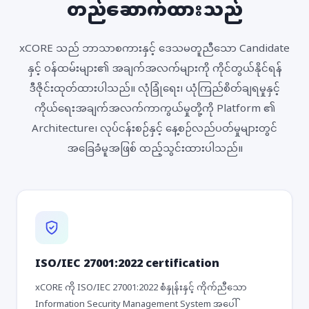
တည်ဆောက်ထားသည်
xCORE သည် ဘာသာစကားနှင့် ဒေသမတူညီသော Candidate
နှင့် ဝန်ထမ်းများ၏ အချက်အလက်များကို ကိုင်တွယ်နိုင်ရန်
ဒီဇိုင်းထုတ်ထားပါသည်။ လုံခြုံရေး၊ ယုံကြည်စိတ်ချရမှုနှင့်
ကိုယ်ရေးအချက်အလက်ကာကွယ်မှုတို့ကို Platform ၏
Architecture၊ လုပ်ငန်းစဉ်နှင့် နေ့စဉ်လည်ပတ်မှုများတွင်
အခြေခံမူအဖြစ် ထည့်သွင်းထားပါသည်။
ISO/IEC 27001:2022 certification
xCORE ကို ISO/IEC 27001:2022 စံနှုန်းနှင့် ကိုက်ညီသော
Information Security Management System အပေါ်