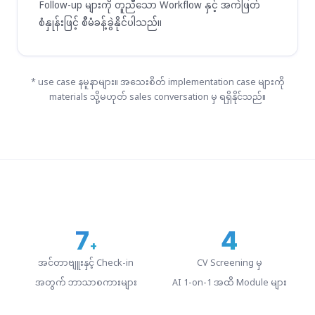
Follow-up များကို တူညီသော Workflow နှင့် အကဲဖြတ်
စံနှုန်းဖြင့် စီမံခန့်ခွဲနိုင်ပါသည်။
* use case နမူနာများ။ အသေးစိတ် implementation case များကို
materials သို့မဟုတ် sales conversation မှ ရရှိနိုင်သည်။
7
4
+
အင်တာဗျူးနှင့် Check-in
CV Screening မှ
အတွက် ဘာသာစကားများ
AI 1-on-1 အထိ Module များ