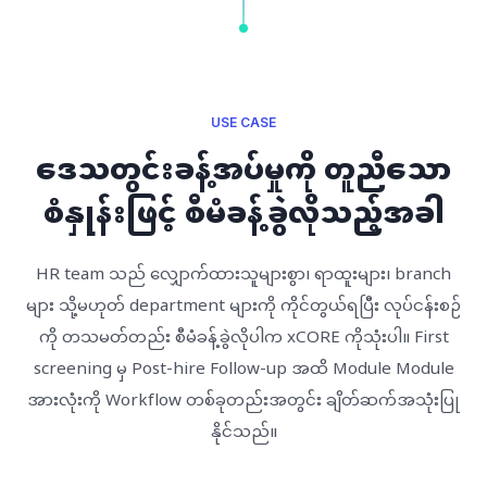
USE CASE
ဒေသတွင်းခန့်အပ်မှုကို တူညီသော
စံနှုန်းဖြင့် စီမံခန့်ခွဲလိုသည့်အခါ
HR team သည် လျှောက်ထားသူများစွာ၊ ရာထူးများ၊ branch
များ သို့မဟုတ် department များကို ကိုင်တွယ်ရပြီး လုပ်ငန်းစဉ်
ကို တသမတ်တည်း စီမံခန့်ခွဲလိုပါက xCORE ကိုသုံးပါ။ First
screening မှ Post-hire Follow-up အထိ Module Module
အားလုံးကို Workflow တစ်ခုတည်းအတွင်း ချိတ်ဆက်အသုံးပြု
နိုင်သည်။