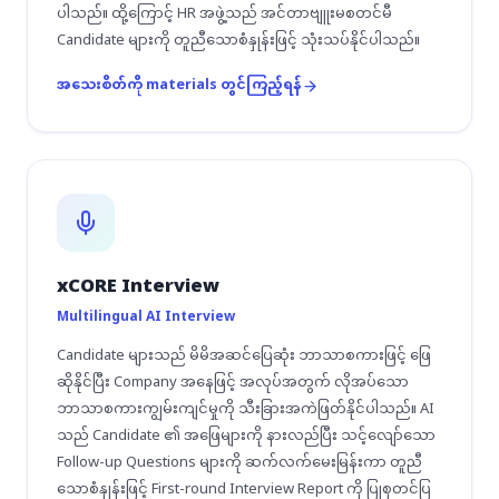
ပါသည်။ ထို့ကြောင့် HR အဖွဲ့သည် အင်တာဗျူးမစတင်မီ
Candidate များကို တူညီသောစံနှုန်းဖြင့် သုံးသပ်နိုင်ပါသည်။
အသေးစိတ်ကို materials တွင်ကြည့်ရန်
xCORE Interview
Multilingual AI Interview
Candidate များသည် မိမိအဆင်ပြေဆုံး ဘာသာစကားဖြင့် ဖြေ
ဆိုနိုင်ပြီး Company အနေဖြင့် အလုပ်အတွက် လိုအပ်သော
ဘာသာစကားကျွမ်းကျင်မှုကို သီးခြားအကဲဖြတ်နိုင်ပါသည်။ AI
သည် Candidate ၏ အဖြေများကို နားလည်ပြီး သင့်လျော်သော
Follow-up Questions များကို ဆက်လက်မေးမြန်းကာ တူညီ
သောစံနှုန်းဖြင့် First-round Interview Report ကို ပြုစုတင်ပြ