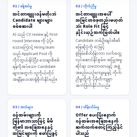
01 / ခန့်အပ်မှု
02 / ကိုက်ညီမှု
အင်တာဗျူးဝန်မတိုးဘဲ
အင်တာဗျူးအပေါ်
Candidate များများ
အမြင်တစ်ခုတည်းမဟုတ်
စစ်ဆေးပါ
ဘဲ၊ Role Fit ဖြင့်
နှိုင်းယှဉ်အကဲဖြတ်ပါ။
AI သည် CV review နှင့် First-
Candidate တစ်ဦးချင်းစီ၏
round Interview ကို ပံ့ပိုး
ဖြေဆိုပုံကို AI ဖြင့်
သောကြောင့် Hiring team
ခွဲခြမ်းစိတ်ဖြာကာ လက်တွေ့
သည် Applicant Pool ကို
လုပ်ဆောင်နိုင်စွမ်း၊ အပြုအမူ
ကိုင်တွယ်နိုင်ပြီး သေချာစိစစ်
ဆိုင်ရာ သဘောထားနှင့် အဖွဲ့
ရန်လိုအပ်သော Candidate
အစည်းယဉ်ကျေးမှုနှင့် ကိုက်
များအတွက် လူကိုယ်တိုင်
ညီမှုတို့ကို ပိုမိုတိကျစွာ
အချိန်ပေးအာရုံစိုက်နိုင်မည်။
အကဲဖြတ်နိုင်ပါသည်။
03 / အသံများ
04 / ထိန်းသိမ်းမှု
ဝန်ထမ်းများကို
Offer ပေးပြီးနောက်
မြန်မာဘာသာဖြင့် မိမိ
ဝန်ထမ်းအခြေအနေကို
တို့၏ အခြေအနေနှင့်
ဆက်လက်စောင့်ကြည့်နိုင်
အမြင်များကို ဖော်ပြခွင့်
ပါသည်