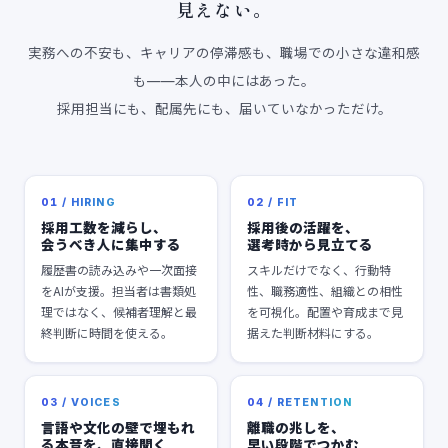
見えない。
実務への不安も、キャリアの停滞感も、職場での小さな違和感
も——本人の中にはあった。
採用担当にも、配属先にも、届いていなかっただけ。
01 / HIRING
02 / FIT
採用工数を減らし、
採用後の活躍を、
会うべき人に集中する
選考時から見立てる
履歴書の読み込みや一次面接
スキルだけでなく、行動特
をAIが支援。担当者は書類処
性、職務適性、組織との相性
理ではなく、候補者理解と最
を可視化。配置や育成まで見
終判断に時間を使える。
据えた判断材料にする。
03 / VOICES
04 / RETENTION
言語や文化の壁で埋もれ
離職の兆しを、
る本音を、直接聞く
早い段階でつかむ