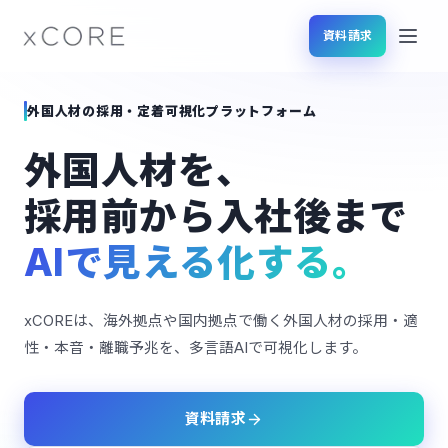
資料請求
サービス
SERVICES
外国人材の採用・定着可視化プラットフォーム
製品・機能
FEATURES
外国人材を、
対応言語
LANGUAGES
採用前から入社後まで
AIで見える化する。
セキュリティ
SECURITY
お問い合わせ
xCOREは、海外拠点や国内拠点で働く外国人材の採用・適
CTA
性・本音・離職予兆を、多言語AIで可視化します。
日本語
資料請求