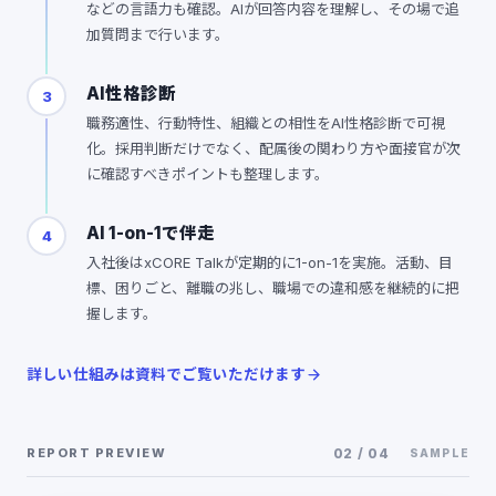
などの言語力も確認。AIが回答内容を理解し、その場で追
加質問まで行います。
AI性格診断
3
職務適性、行動特性、組織との相性をAI性格診断で可視
化。採用判断だけでなく、配属後の関わり方や面接官が次
に確認すべきポイントも整理します。
AI 1-on-1で伴走
4
入社後はxCORE Talkが定期的に1-on-1を実施。活動、目
標、困りごと、離職の兆し、職場での違和感を継続的に把
握します。
詳しい仕組みは資料でご覧いただけます
REPORT PREVIEW
02
/
04
SAMPLE