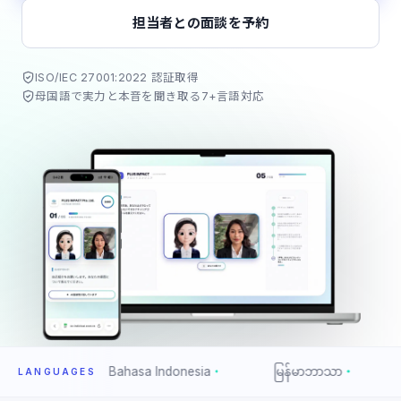
担当者との面談を予約
ISO/IEC 27001:2022 認証取得
母国語で実力と本音を聞き取る7+言語対応
iệt
Bahasa Indonesia
မြန်မာဘာသာ
বাংলা
LANGUAGES