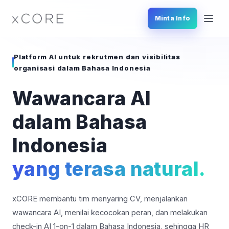
Minta Info
Layanan
SERVICES
Platform AI untuk rekrutmen dan visibilitas
Produk & Fitur
FEATURES
organisasi dalam Bahasa Indonesia
Wawancara AI
Bahasa yang Didukung
LANGUAGES
dalam Bahasa
Keamanan
SECURITY
Indonesia
Hubungi Kami
yang terasa natural.
CTA
xCORE membantu tim menyaring CV, menjalankan
Indonesia
wawancara AI, menilai kecocokan peran, dan melakukan
check-in AI 1-on-1 dalam Bahasa Indonesia, sehingga HR