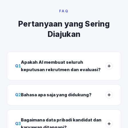
FAQ
Pertanyaan yang Sering
Diajukan
Apakah AI membuat seluruh
Q
1
keputusan rekrutmen dan evaluasi?
Bahasa apa saja yang didukung?
Q
2
Bagaimana data pribadi kandidat dan
Q
3
karyawan ditangani?