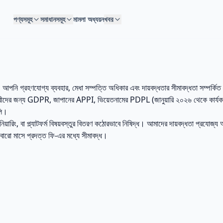
পণ্যসমূহ
সমাধানসমূহ
মামলা অধ্যয়ন
খবর
, আপনি গ্রহণযোগ্য ব্যবহার, মেধা সম্পত্তি অধিকার এবং দায়বদ্ধতার সীমাবদ্ধতা সম্পর্কিত
রীদের জন্য GDPR, জাপানের APPI, ভিয়েতনামের PDPL (জানুয়ারি ২০২৬ থেকে কার্যকর
লি।
িনিয়ারিং, বা প্ল্যাটফর্ম বিষয়বস্তুর বিতরণ কঠোরভাবে নিষিদ্ধ। আমাদের দায়বদ্ধতা প্রযোজ্য
তী বারো মাসে প্রদত্ত ফি-এর মধ্যে সীমাবদ্ধ।