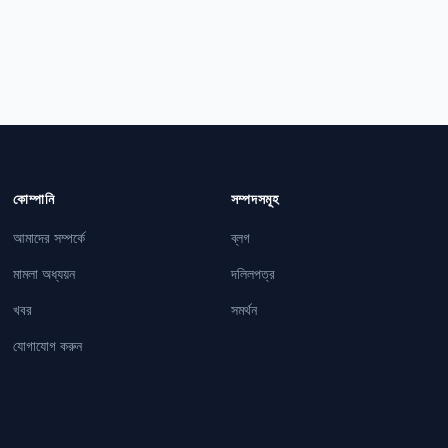
কোম্পানি
সম্পদসমূহ
আমাদের সম্পর্কে
ব্লগ
মামলা অধ্যয়ন
দলিলপত্র
খবর
সমর্থন
যোগাযোগ করুন