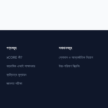
পণ্যসমূহ
সমাধানসমূহ
xCORE কী?
গ্লোবাল ও আন্তর্জাতিক নিয়োগ
বহুভাষিক এআই সাক্ষাৎকার
উচ্চ-পরিমাণ স্ক্রিনিং
ব্যক্তিত্ব মূল্যায়ন
জ্ঞানগত পরীক্ষা