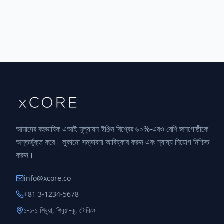
আমাদের বহুভাষিক এআই মূল্যায়ন ইঞ্জিন বিশ্বের ৬০%-এরও বেশি জনগোষ্ঠীকে
অন্তর্ভুক্ত করে। লুকানো সম্ভাবনা আবিষ্কার করুন এবং ন্যায্য নিয়োগ নিশ্চিত
করুন।
info@xcore.co
+81 3-1234-5678
১-১-১ শিবুয়া, শিবুয়া-কু, টোকিও