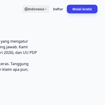
Indonesia
Daftar
Mulai Gratis
i yang mengatur
ung jawab. Kami
ri 2026), dan UU PDP
 keras. Tanggung
m klaim apa pun,