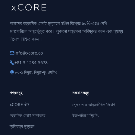
আমাদের বহুভাষিক এআই মূল্যায়ন ইঞ্জিন বিশ্বের ৬০%-এরও বেশি
জনগোষ্ঠীকে অন্তর্ভুক্ত করে। লুকানো সম্ভাবনা আবিষ্কার করুন এবং ন্যায্য
নিয়োগ নিশ্চিত করুন।
info@xcore.co
+81 3-1234-5678
১-১-১ শিবুয়া, শিবুয়া-কু, টোকিও
পণ্যসমূহ
সমাধানসমূহ
xCORE কী?
গ্লোবাল ও আন্তর্জাতিক নিয়োগ
বহুভাষিক এআই সাক্ষাৎকার
উচ্চ-পরিমাণ স্ক্রিনিং
ব্যক্তিত্ব মূল্যায়ন