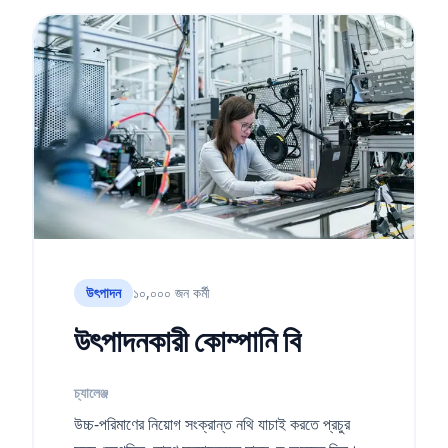
উৎপাদন
১০,০০০ জন কর্মী
উৎপাদনকারী কোম্পানি বি
চ্যালেঞ্জ
উচ্চ-পরিমাণের নিয়োগ সংক্রান্ত নথি যাচাই করতে প্রচুর