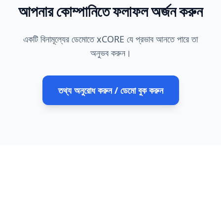
আপনার কোম্পানিতে ফলাফল অর্জন করুন
একটি বিনামূল্যের ডেমোতে xCORE যে প্রভাব আনতে পারে তা
অনুভব করুন।
তথ্য অনুরোধ করুন / ডেমো বুক করুন