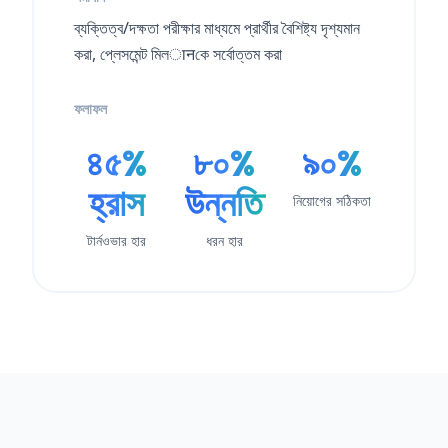
ব্যক্তিত্ব/দক্ষতা পরীক্ষার মাধ্যমে প্রার্থীর বৈশিষ্ট্য দৃশ্যমান
করা, প্লেসমেন্ট মিলानকে সর্বোত্তম করা
ফলাফল
৪৫%
৮০%
৯০%
হ্রাস
উন্নতি
নিয়োগের সঠিকতা
টার্নওভার হার
ধরন হার