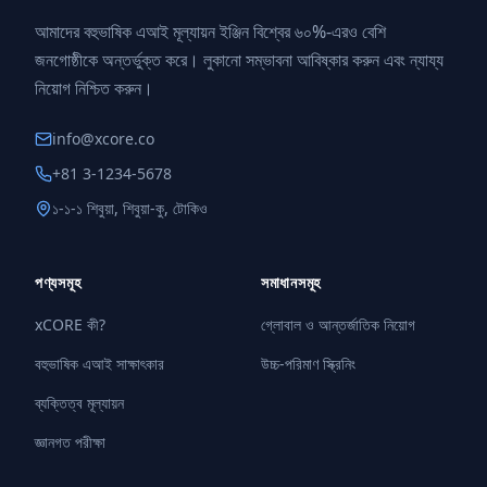
আমাদের বহুভাষিক এআই মূল্যায়ন ইঞ্জিন বিশ্বের ৬০%-এরও বেশি
জনগোষ্ঠীকে অন্তর্ভুক্ত করে। লুকানো সম্ভাবনা আবিষ্কার করুন এবং ন্যায্য
নিয়োগ নিশ্চিত করুন।
info@xcore.co
+81 3-1234-5678
১-১-১ শিবুয়া, শিবুয়া-কু, টোকিও
পণ্যসমূহ
সমাধানসমূহ
xCORE কী?
গ্লোবাল ও আন্তর্জাতিক নিয়োগ
বহুভাষিক এআই সাক্ষাৎকার
উচ্চ-পরিমাণ স্ক্রিনিং
ব্যক্তিত্ব মূল্যায়ন
জ্ঞানগত পরীক্ষা