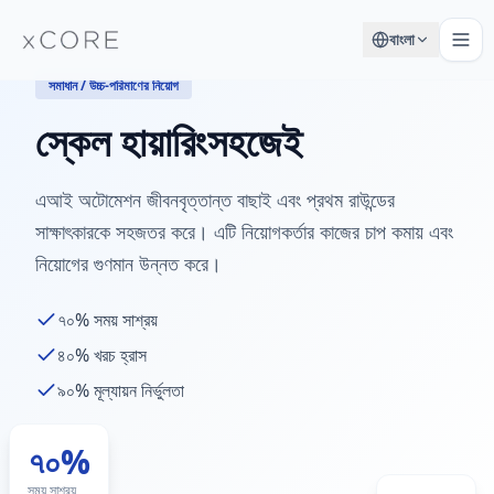
বাংলা
সমাধান / উচ্চ-পরিমাণের নিয়োগ
স্কেল হায়ারিং
সহজেই
এআই অটোমেশন জীবনবৃত্তান্ত বাছাই এবং প্রথম রাউন্ডের
সাক্ষাৎকারকে সহজতর করে। এটি নিয়োগকর্তার কাজের চাপ কমায় এবং
নিয়োগের গুণমান উন্নত করে।
৭০%
সময় সাশ্রয়
৪০%
খরচ হ্রাস
৯০%
মূল্যায়ন নির্ভুলতা
৭০%
সময় সাশ্রয়