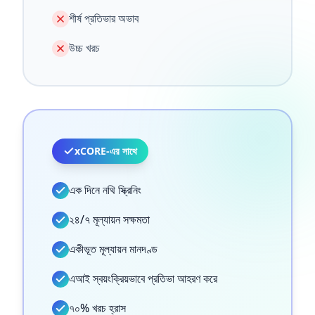
শীর্ষ প্রতিভার অভাব
উচ্চ খরচ
xCORE-এর সাথে
এক দিনে নথি স্ক্রিনিং
২৪/৭ মূল্যায়ন সক্ষমতা
একীভূত মূল্যায়ন মানদণ্ড
এআই স্বয়ংক্রিয়ভাবে প্রতিভা আহরণ করে
৭০% খরচ হ্রাস