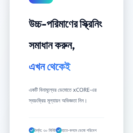
উচ্চ-পরিমাণের স্ক্রিনিং
সমাধান করুন,
এখন থেকেই
একটি বিনামূল্যের ডেমোতে xCORE-এর
স্বয়ংক্রিয় মূল্যায়ন অভিজ্ঞতা নিন।
দৈর্ঘ্য: ৩০ মিনিট
হাতে-কলমে ডেমো পরিবেশ