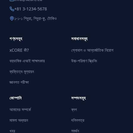
+81 3-1234-5678
১-১-১ শিবুয়া, শিবুয়া-কু, টোকিও
পণ্যসমূহ
সমাধানসমূহ
xCORE কী?
গ্লোবাল ও আন্তর্জাতিক নিয়োগ
বহুভাষিক এআই সাক্ষাৎকার
উচ্চ-পরিমাণ স্ক্রিনিং
ব্যক্তিত্ব মূল্যায়ন
জ্ঞানগত পরীক্ষা
কোম্পানি
সম্পদসমূহ
আমাদের সম্পর্কে
ব্লগ
মামলা অধ্যয়ন
দলিলপত্র
খবর
সমর্থন