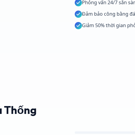
Phỏng vấn 24/7 sẵn sà
Đảm bảo công bằng đá
Giảm 50% thời gian ph
á Thống