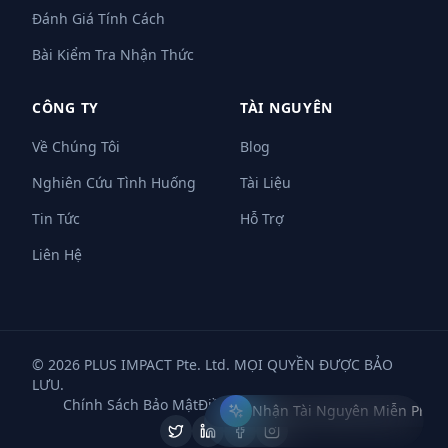
Đánh Giá Tính Cách
Bài Kiểm Tra Nhận Thức
CÔNG TY
TÀI NGUYÊN
Về Chúng Tôi
Blog
Nghiên Cứu Tình Huống
Tài Liệu
Tin Tức
Hỗ Trợ
Liên Hệ
© 2026 PLUS IMPACT Pte. Ltd. MỌI QUYỀN ĐƯỢC BẢO
LƯU.
Chính Sách Bảo Mật
Điều Khoản Dịch Vụ
Bảo Mật
Nhận Tài Nguyên Miễn Phí
ƯU ĐÃI CÓ HẠN