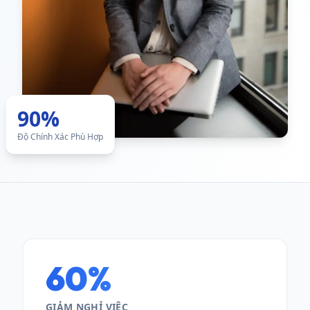
90%
Độ Chính Xác Phù Hợp
60%
GIẢM NGHỈ VIỆC