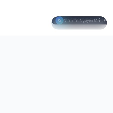
Nhận Tài Nguyên Miễn Phí
ƯU ĐÃI CÓ HẠN
Suất miễn phí trong
Còn 23 /
tháng này
100 suất
Công cụ đánh giá AI đa ngôn ngữ của chúng tôi
bao phủ hơn 60% dân số thế giới. Khám phá tiềm
năng ẩn giấu và cho phép tuyển dụng công bằng.
info@xcore.co
Nhận Miễn Phí
+81 3-1234-5678
1-1-1 Shibuya, Shibuya-ku, Tokyo