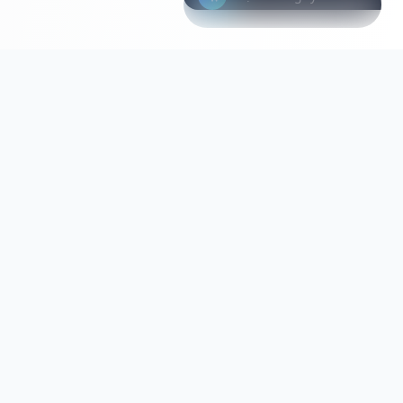
ƯU ĐÃI CÓ HẠN
Suất miễn phí trong
Còn 23 /
tháng này
100 suất
Công cụ đánh giá AI đa ngôn ngữ của chúng tôi
bao phủ hơn 60% dân số thế giới. Khám phá tiềm
năng ẩn giấu và cho phép tuyển dụng công bằng.
info@xcore.co
Nhận Miễn Phí
+81 3-1234-5678
1-1-1 Shibuya, Shibuya-ku, Tokyo
SẢN PHẨM
GIẢI PHÁP