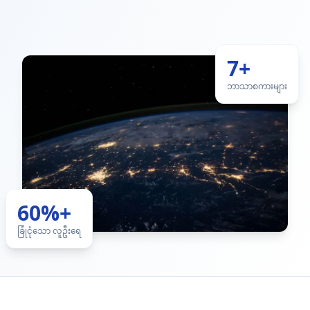
7+
ဘာသာစကားများ
60%+
ခြုံငုံသော လူဦးရေ