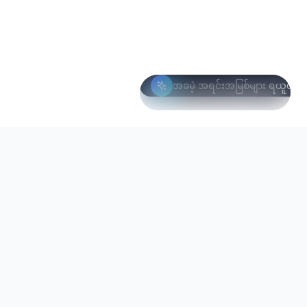
အခမဲ့ အရင်းအမြစ်များ ရယူပါ
ကန့်သတ် ကမ်းလှမ်းချက်
ဤလတွင် အခမဲ့
23 / 100 ကျန်ရှိ
ကျွန်ုပ်တို့၏ ဘာသာစကားပေါင်းစုံ AI အကဲဖြတ်ရေး
နေရာများ
သည်
အင်ဂျင်သည် ကမ္ဘာ့လူဦးရေ၏ 60%+ ကို လွှမ်းခြုံပါသည်။
ဝှက်ထားသော အလားအလာကို ဖော်ထုတ်ပြီး မျှတသော
ခန့်အပ်ရေးကို ဖြစ်နိုင်စေပါသည်။
အခမဲ့ ရယူပါ
info@xcore.co