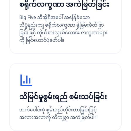
စရိုက်လက္ခဏာ အကဲဖြတ်ခြင်း
Big Five သီအိုရီအပေါ် အခြေခံသော
သိပ္ပံနည်းကျ စရိုက်လက္ခဏာ ခွဲခြမ်းစိတ်ဖြာ
ခြင်းဖြင့် ကိုယ်စားလှယ်လောင်း လက္ခဏာများ
ကို မြင်ယောင်ပုံဖော်ပါ။
သိမြင်မှုစွမ်းရည် စမ်းသပ်ခြင်း
ဘက်ပေါင်းစုံ စွမ်းရည်တိုင်းတာခြင်းဖြင့်
အလားအလာကို တိကျစွာ အကဲဖြတ်ပါ။