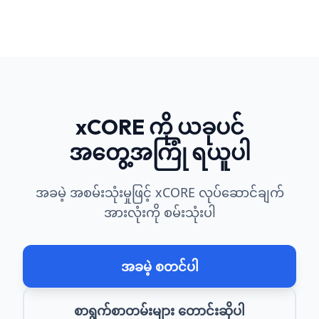
xCORE ကို ယခုပင်
အတွေ့အကြုံ ရယူပါ
အခမဲ့ အစမ်းသုံးမှုဖြင့် xCORE လုပ်ဆောင်ချက်
အားလုံးကို စမ်းသုံးပါ
အခမဲ့ စတင်ပါ
စာရွက်စာတမ်းများ တောင်းဆိုပါ