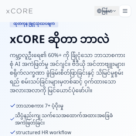
မြန်မာ
ထုတ်ကုန် ခြုံငုံသုံးသပ်ချက်
xCORE ဆိုတာ ဘာလဲ
ကမ္ဘာ့လူဦးရေ၏ 60%+ ကို ခြုံငုံသော ဘာသာစကား
စုံ AI အကဲဖြတ်မှု အင်ဂျင်။ ဗီဒီယို အင်တာဗျူးများ၊
စရိုက်လက္ခဏာ ခွဲခြမ်းစိတ်ဖြာခြင်းနှင့် သိမြင်မှုစွမ်း
ရည် စမ်းသပ်ခြင်းများမှတစ်ဆင့် ဝှက်ထားသော
အလားအလာကို မြင်ယောင်ပုံဖော်ပါ။
ဘာသာစကား 7+ ပံ့ပိုးမှု
သိပ္ပံနည်းကျ သက်သေအထောက်အထားအခြေခံ
အကဲဖြတ်ခြင်း
structured HR workflow