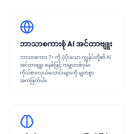
ဘာသာစကားစုံ AI အင်တာဗျူး
ဘာသာစကား 7+ ကို ပံ့ပိုးသော ကျွန်ုပ်တို့၏ AI
အင်တာဗျူး စနစ်ဖြင့် ကမ္ဘာတစ်ဝှမ်း
ကိုယ်စားလှယ်လောင်းများကို မျှတစွာ
အကဲဖြတ်ပါ။