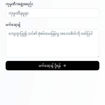
ကုမ္ပဏီ/အဖွဲ့အစည်း
မက်ဆေ့ချ်
မက်ဆေ့ချ် ပို့ရန်