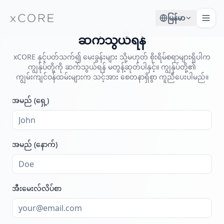
မြန်မာ
ဆက်သွယ်ရန်
xCORE နှင့်ပတ်သက်၍ မေးခွန်းများ သို့မဟုတ် စိုးရိမ်စရာများရှိပါက
ကျွန်ုပ်တို့ကို ဆက်သွယ်ရန် မတွန့်ဆုတ်ပါနှင့်။ ကျွန်ုပ်တို့၏
ကျွမ်းကျင်ဝန်ထမ်းများက သင့်အား စေတနာရှိစွာ ကူညီပေးပါမည်။
အမည် (ရှေ့)
အမည် (နောက်)
အီးမေးလ်လိပ်စာ