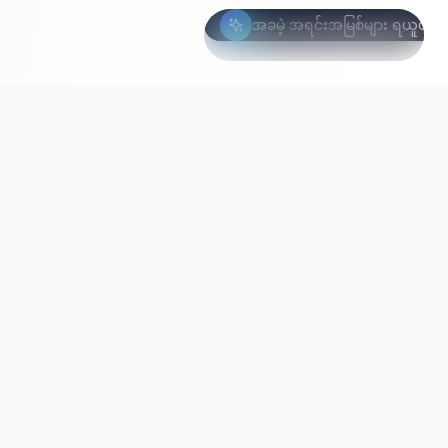
အခမဲ့ အရင်းအမြစ်များ ရယူပါ
ကန့်သတ် ကမ်းလှမ်းချက်
ဤလတွင် အခမဲ့
23 / 100 ကျန်ရှိ
ကျွန်ုပ်တို့၏ ဘာသာစကားပေါင်းစုံ AI အကဲဖြတ်ရေး
နေရာများ
သည်
အင်ဂျင်သည် ကမ္ဘာ့လူဦးရေ၏ 60%+ ကို လွှမ်းခြုံပါသည်။
ဝှက်ထားသော အလားအလာကို ဖော်ထုတ်ပြီး မျှတသော
ခန့်အပ်ရေးကို ဖြစ်နိုင်စေပါသည်။
အခမဲ့ ရယူပါ
info@xcore.co
+81 3-1234-5678
1-1-1 Shibuya, Shibuya-ku, Tokyo