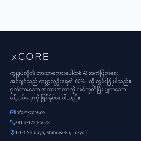
ကျွန်ုပ်တို့၏ ဘာသာစကားပေါင်းစုံ AI အကဲဖြတ်ရေး
အင်ဂျင်သည် ကမ္ဘာ့လူဦးရေ၏ 60%+ ကို လွှမ်းခြုံပါသည်။
ဝှက်ထားသော အလားအလာကို ဖော်ထုတ်ပြီး မျှတသော
ခန့်အပ်ရေးကို ဖြစ်နိုင်စေပါသည်။
info@xcore.co
+81 3-1234-5678
1-1-1 Shibuya, Shibuya-ku, Tokyo