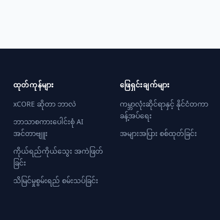
ထုတ်ကုန်များ
ဖြေရှင်းချက်များ
xCORE ဆိုတာ ဘာလဲ
ကမ္ဘာလုံးဆိုင်ရာနှင့် နိုင်ငံတကာ
ခန့်အပ်ရေး
ဘာသာစကားပေါင်းစုံ AI
အင်တာဗျူး
အများအပြား စစ်ထုတ်ခြင်း
ကိုယ်ရည်ကိုယ်သွေး အကဲဖြတ်
ခြင်း
သိမြင်မှုစွမ်းရည် စမ်းသပ်ခြင်း