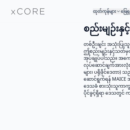
ထုတ်ကုန်များ
ဖြေရှ
စည်းမျဉ်းနှ
တစ်ဦးချင်း အသုံးပြုသူ
ဤစည်းမျဉ်းနှင့်သတ်မှ
အုပ်ချုပ်ပါသည်။ အကောင
လုပ်ဆောင်ချက်အားလုံး
များ၊ ပရိုဖိုင်ဒေတာ) 
ဆောင်ရွက်ရန် MAICE 
ဒေသခံ စားသုံးသူကာကွ
ပိုင်ခွင့်ရှိရာ ဒေသတွင်