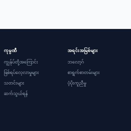
ကုမ္ပဏီ
အရင်းအမြစ်များ
ကျွန်ုပ်တို့အကြောင်း
ဘလော့ဂ်
ဖြစ်ရပ်လေ့လာမှုများ
စာရွက်စာတမ်းများ
သတင်းများ
ပံ့ပိုးကူညီမှု
ဆက်သွယ်ရန်