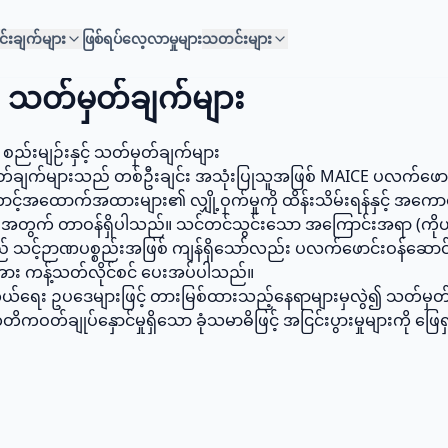
င်းချက်များ
ဖြစ်ရပ်လေ့လာမှုများ
သတင်းများ
င့် သတ်မှတ်ချက်များ
 စည်းမျဉ်းနှင့် သတ်မှတ်ချက်များ
တ်ချက်များသည် တစ်ဦးချင်း အသုံးပြုသူအဖြစ် MAICE ပလက်ဖောင်း 
့်အထောက်အထားများ၏ လျှို့ဝှက်မှုကို ထိန်းသိမ်းရန်နှင့် အကောင
အတွက် တာဝန်ရှိပါသည်။ သင်တင်သွင်းသော အကြောင်းအရာ (ကိုယ်ရေ
သည် သင့်ဉာဏပစ္စည်းအဖြစ် ကျန်ရှိသော်လည်း ပလက်ဖောင်းဝန်ဆောင်မ
အား ကန့်သတ်လိုင်စင် ပေးအပ်ပါသည်။
ယ်ရေး ဥပဒေများဖြင့် တားမြစ်ထားသည့်နေရာများမှလွဲ၍ သတ်မှ
 ကတိကဝတ်ချုပ်နှောင်မှုရှိသော ခုံသမာဓိဖြင့် အငြင်းပွားမှုများကို ဖြေ