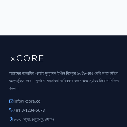
আমাদের বহুভাষিক এআই মূল্যায়ন ইঞ্জিন বিশ্বের ৬০%-এরও বেশি জনগোষ্ঠীকে
অন্তর্ভুক্ত করে। লুকানো সম্ভাবনা আবিষ্কার করুন এবং ন্যায্য নিয়োগ নিশ্চিত
করুন।
info@xcore.co
+81 3-1234-5678
১-১-১ শিবুয়া, শিবুয়া-কু, টোকিও