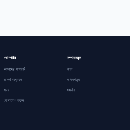
কোম্পানি
সম্পদসমূহ
আমাদের সম্পর্কে
ব্লগ
মামলা অধ্যয়ন
দলিলপত্র
খবর
সমর্থন
যোগাযোগ করুন