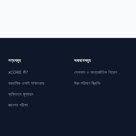
পণ্যসমূহ
সমাধানসমূহ
xCORE কী?
গ্লোবাল ও আন্তর্জাতিক নিয়োগ
বহুভাষিক এআই সাক্ষাৎকার
উচ্চ-পরিমাণ স্ক্রিনিং
ব্যক্তিত্ব মূল্যায়ন
জ্ঞানগত পরীক্ষা