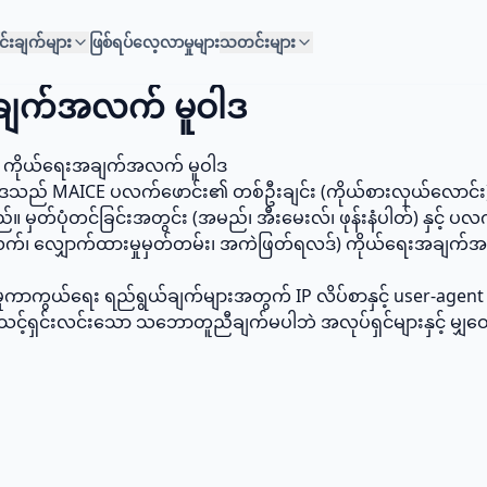
င်းချက်များ
ဖြစ်ရပ်လေ့လာမှုများ
သတင်းများ
ချက်အလက် မူဝါဒ
သူ ကိုယ်ရေးအချက်အလက် မူဝါဒ
ူဝါဒသည် MAICE ပလက်ဖောင်း၏ တစ်ဦးချင်း (ကိုယ်စားလှယ်လောင်း)
မှတ်ပုံတင်ခြင်းအတွင်း (အမည်၊ အီးမေးလ်၊ ဖုန်းနံပါတ်) နှင့် ပလ
အလက်၊ လျှောက်ထားမှုမှတ်တမ်း၊ အကဲဖြတ်ရလဒ်) ကိုယ်ရေးအချက်အ
ည်မှုကာကွယ်ရေး ရည်ရွယ်ချက်များအတွက် IP လိပ်စာနှင့် user-agent
င့်ရှင်းလင်းသော သဘောတူညီချက်မပါဘဲ အလုပ်ရှင်များနှင့် မျှ