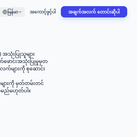
မြန်မာ
အကောင့်ဖွင့်ပါ
အချက်အလက် တောင်းဆိုပါ
 အသုံးပြုသူများ
က်ဖောင်းအသုံးပြုမှုမှတ
လက်များကို စုဆောင်း
 များကို မှတ်တမ်းတင်
ဝေမည်မဟုတ်ပါ။