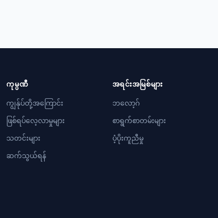
ကုမ္ပဏီ
အရင်းအမြစ်များ
ကျွန်ုပ်တို့အကြောင်း
ဘလော့ဂ်
ဖြစ်ရပ်လေ့လာမှုများ
စာရွက်စာတမ်းများ
သတင်းများ
ပံ့ပိုးကူညီမှု
ဆက်သွယ်ရန်