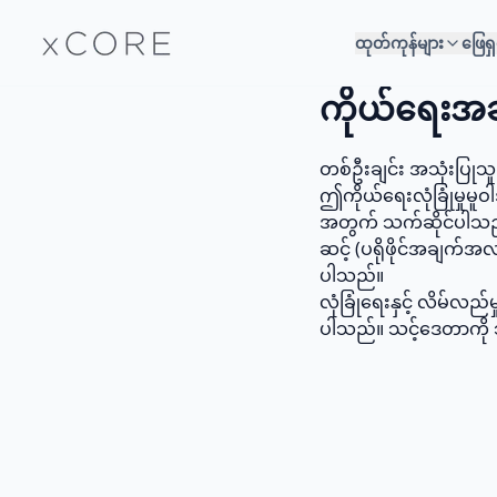
ထုတ်ကုန်များ
ဖြေရှ
ကိုယ်ရေးအ
တစ်ဦးချင်း အသုံးပြု
ဤကိုယ်ရေးလုံခြုံမှုမ
အတွက် သက်ဆိုင်ပါသည်။ 
ဆင့် (ပရိုဖိုင်အချက်
ပါသည်။
လုံခြုံရေးနှင့် လိမ်လ
ပါသည်။ သင့်ဒေတာကို သ