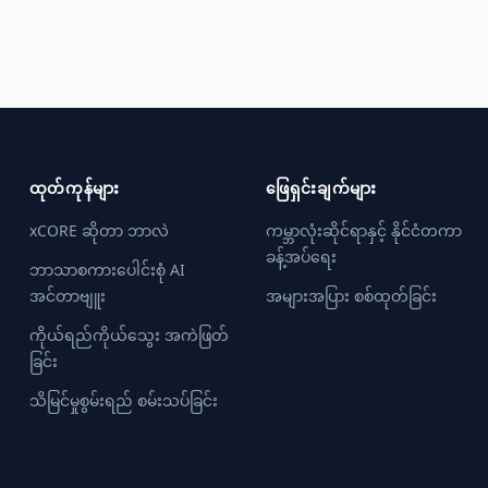
ထုတ်ကုန်များ
ဖြေရှင်းချက်များ
xCORE ဆိုတာ ဘာလဲ
ကမ္ဘာလုံးဆိုင်ရာနှင့် နိုင်ငံတကာ
ခန့်အပ်ရေး
ဘာသာစကားပေါင်းစုံ AI
အင်တာဗျူး
အများအပြား စစ်ထုတ်ခြင်း
ကိုယ်ရည်ကိုယ်သွေး အကဲဖြတ်
ခြင်း
သိမြင်မှုစွမ်းရည် စမ်းသပ်ခြင်း