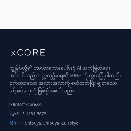
ကျွန်ုပ်တို့၏ ဘာသာစကားပေါင်းစုံ AI အကဲဖြတ်ရေး
အင်ဂျင်သည် ကမ္ဘာ့လူဦးရေ၏ 60%+ ကို လွှမ်းခြုံပါသည်။
ဝှက်ထားသော အလားအလာကို ဖော်ထုတ်ပြီး မျှတသော
ခန့်အပ်ရေးကို ဖြစ်နိုင်စေပါသည်။
info@xcore.co
+81 3-1234-5678
1-1-1 Shibuya, Shibuya-ku, Tokyo