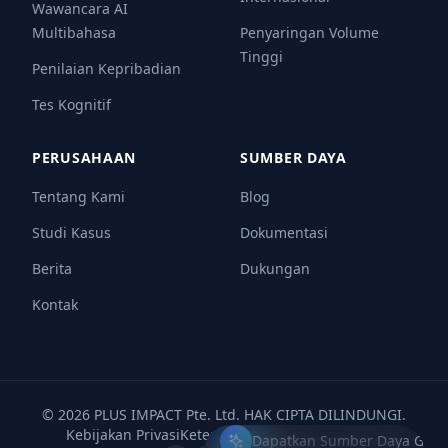
Wawancara AI
Multibahasa
Penyaringan Volume
Tinggi
Penilaian Kepribadian
Tes Kognitif
PERUSAHAAN
SUMBER DAYA
Tentang Kami
Blog
Studi Kasus
Dokumentasi
Berita
Dukungan
Kontak
© 2026 PLUS IMPACT Pte. Ltd. HAK CIPTA DILINDUNGI.
Kebijakan Privasi
Ketentuan Layanan
Keamanan
Dapatkan Sumber Daya Grati